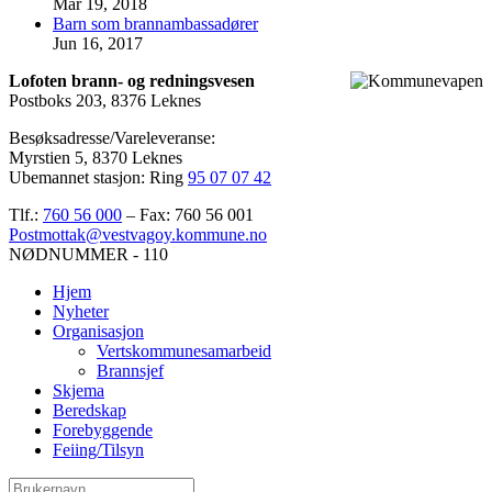
Mar 19, 2018
Barn som brannambassadører
Jun 16, 2017
Lofoten brann- og redningsvesen
Postboks 203, 8376 Leknes
Besøksadresse/Vareleveranse:
Myrstien 5, 8370 Leknes
Ubemannet stasjon: Ring
95 07 07 42
Tlf.:
760 56 000
– Fax: 760 56 001
Postmottak@vestvagoy.kommune.no
NØDNUMMER - 110
Hjem
Nyheter
Organisasjon
Vertskommunesamarbeid
Brannsjef
Skjema
Beredskap
Forebyggende
Feiing/Tilsyn