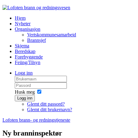
Hjem
Nyheter
Organisasjon
Vertskommunesamarbeid
Brannsjef
Skjema
Beredskap
Forebyggende
Feiing/Tilsyn
Logg inn
Husk meg
Logg inn
Glemt ditt passord?
Glemt ditt brukernavn?
Lofoten brann- og redningstjeneste
Ny branninspektør