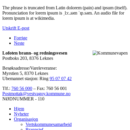
The phrase is truncated from Latin do‌lorem (pain) and ipsum (itself).
Pronunciation for lorem ipsum is ˌlɔː.ɹəm ˈɪp.səm. An audio file for
lorem ipsum is at wikimedia.
Utskrift
E-post
Forrige
Neste
Lofoten brann- og redningsvesen
Postboks 203, 8376 Leknes
Besøksadresse/Vareleveranse:
Myrstien 5, 8370 Leknes
Ubemannet stasjon: Ring
95 07 07 42
Tlf.:
760 56 000
– Fax: 760 56 001
Postmottak@vestvagoy.kommune.no
NØDNUMMER - 110
Hjem
Nyheter
Organisasjon
Vertskommunesamarbeid
Brannsjef