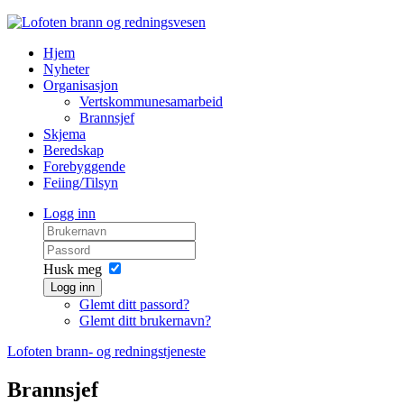
Hjem
Nyheter
Organisasjon
Vertskommunesamarbeid
Brannsjef
Skjema
Beredskap
Forebyggende
Feiing/Tilsyn
Logg inn
Husk meg
Logg inn
Glemt ditt passord?
Glemt ditt brukernavn?
Lofoten brann- og redningstjeneste
Brannsjef