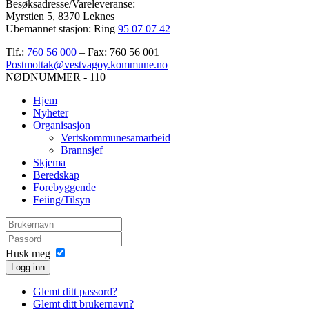
Besøksadresse/Vareleveranse:
Myrstien 5, 8370 Leknes
Ubemannet stasjon: Ring
95 07 07 42
Tlf.:
760 56 000
– Fax: 760 56 001
Postmottak@vestvagoy.kommune.no
NØDNUMMER - 110
Hjem
Nyheter
Organisasjon
Vertskommunesamarbeid
Brannsjef
Skjema
Beredskap
Forebyggende
Feiing/Tilsyn
Husk meg
Logg inn
Glemt ditt passord?
Glemt ditt brukernavn?