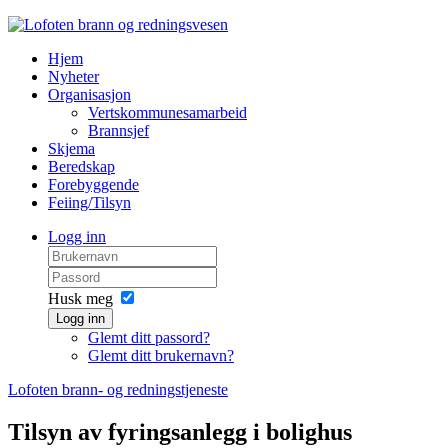
Hjem
Nyheter
Organisasjon
Vertskommunesamarbeid
Brannsjef
Skjema
Beredskap
Forebyggende
Feiing/Tilsyn
Logg inn
Husk meg
Logg inn
Glemt ditt passord?
Glemt ditt brukernavn?
Lofoten brann- og redningstjeneste
Tilsyn av fyringsanlegg i bolighus